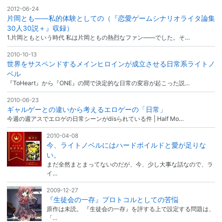
2012-06-24
片岡とも――私的体験としての（『恋愛ゲームシナリオライタ論集
30人30説＋』収録）
1.片岡ともという時代 私は片岡ともの熱烈なファン――でした。そ…
2010-10-13
世界をサスペンドするメインヒロインが成立させる日常系ライトノ
ベル
『ToHeart』から『ONE』の間で決定的な日常の変容が起こった説…
2010-06-23
ギャルゲーとの違いから考えるエロゲーの「日常」
今週の週アスでエロゲの日常シーンがdisられている件 | Half Mo…
2010-04-08
今、ライトノベルにはハードボイルドと愛が足りな
い。
まだ全然まとまってないのだが、今、少し大事な話なので、ラ
イ…
2009-12-27
『生徒会の一存』プロトコルとしての苦悩
原作は未読。 『生徒会の一存』を評する上で設定する問題は、
「…