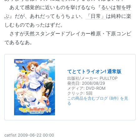
あえて感覚的に近いものを挙げるなら『
るいは智を呼
ぶ
』だが、あれだってもうちょい、
「日常」
は純粋に楽
しむものであったはずだ。
さすが天然スタンダードブレイカー椎原・下原コンビ
であるなあ。
てとてトライオン! 通常版
出版社/メーカー:
PULLTOP
発売日:
2008/08/29
メディア:
DVD-ROM
クリック
: 5回
この商品を含むブログ (8件) を見
る
catfist
2009-06-22 00:00