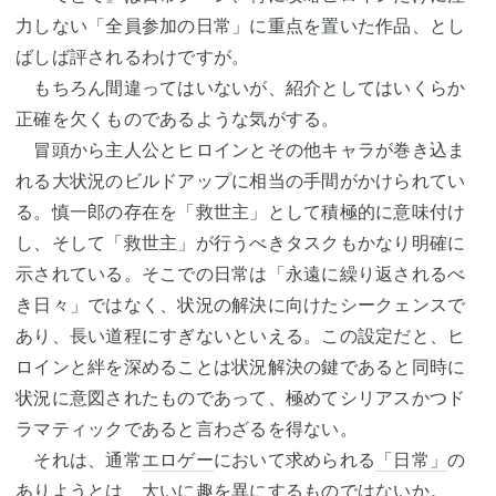
力しない「全員参加の日常」に重点を置いた作品、とし
ばしば評されるわけですが。
もちろん間違ってはいないが、紹介としてはいくらか
正確を欠くものであるような気がする。
冒頭から主人公とヒロインとその他キャラが巻き込ま
れる大状況のビルドアップに相当の手間がかけられてい
る。慎一郎の存在を「救世主」として積極的に意味付け
し、そして「救世主」が行うべきタスクもかなり明確に
示されている。そこでの日常は「永遠に繰り返されるべ
き日々」ではなく、状況の解決に向けたシークェンスで
あり、長い道程にすぎないといえる。この設定だと、ヒ
ロインと絆を深めることは状況解決の鍵であると同時に
状況に意図されたものであって、極めてシリアスかつド
ラマティックであると言わざるを得ない。
それは、通常
エロゲー
において求められる
「日常」
の
ありようとは、大いに趣を異にするものではないか。